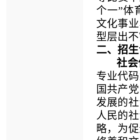
个一”体
文化事业
型层出不
二、招生
社会体
专业代码
国共产党
发展的社
人民的社
略，为促