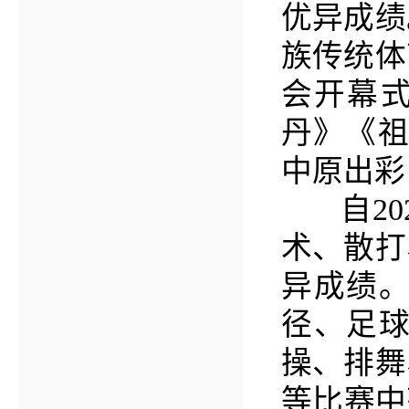
优异成绩
族传统体
会开幕式
丹》《祖
中原出彩
自202
术、散打
异成绩
径、足
操、排舞
等比赛中